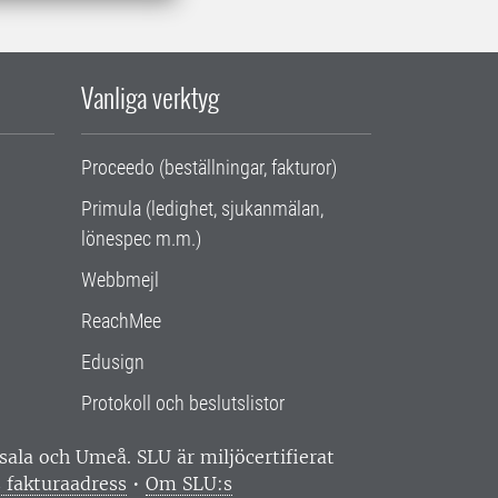
Vanliga verktyg
Proceedo (beställningar, fakturor)
Primula (ledighet, sjukanmälan,
lönespec m.m.)
Webbmejl
ReachMee
Edusign
Protokoll och beslutslistor
ppsala och Umeå.
SLU är miljöcertifierat
 fakturaadress
•
Om SLU:s