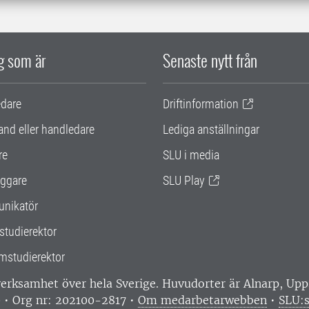
ig som är
Senaste nytt från
edare
Driftinformation
and eller handledare
Lediga anställningar
re
SLU i media
ggare
SLU Play
nikatör
studierektor
mstudierektor
 verksamhet över hela Sverige. Huvudorter är Alnarp, U
0 • Org nr: 202100-2817 •
Om medarbetarwebben
•
SLU:s