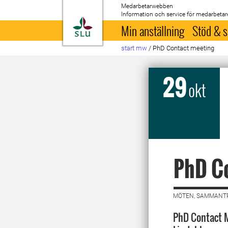
Medarbetarwebben
Information och service för medarbetar
Till startsida
Min anställning
Stöd & s
start mw
/
PhD Contact meeting
29
okt
PhD C
MÖTEN, SAMMANTR
PhD Contact M