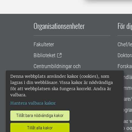
Organisationsenheter
För d
Fakulteter
Chef/l
Biblioteket
Doktor
Centrumbildningar och
Forska
samarbetsprojekt
Denna webbplats använder kakor (cookies), som
Handlä
lagras i din webbläsare. Vissa kakor är nödvändiga
Gemensamma verksamhetsstödet
Kommu
för att webbplatsen ska fungera korrekt. Andra är
valbara.
SLU Holding
Lärare/
Hantera valbara kakor
Progra
Tillåt bara nödvändiga kakor
SLU, Sveriges lantbruksuniversitet, har
enligt ISO 14001. •
Telefon: 018-67 10 0
Tillåt alla kakor