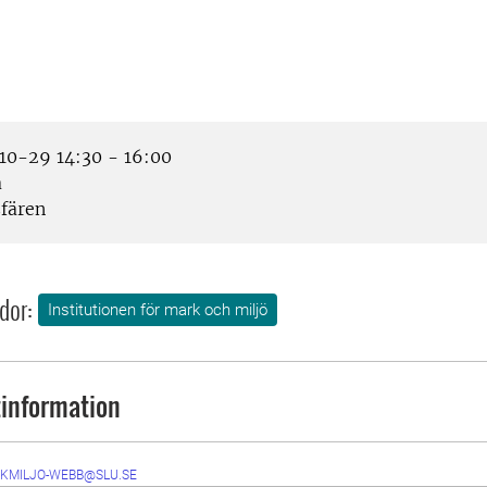
0-29 14:30 - 16:00
a
fären
dor:
Institutionen för mark och miljö
information
KMILJO-WEBB@SLU.SE