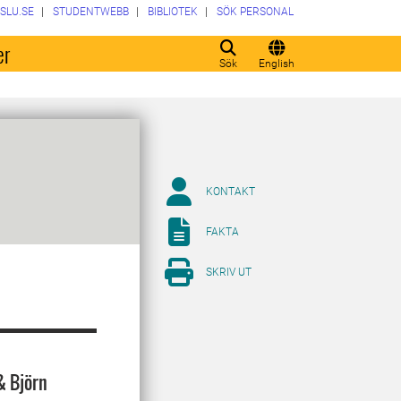
SLU.SE
STUDENTWEBB
BIBLIOTEK
SÖK PERSONAL
er
Sök
English
KONTAKT
FAKTA
SKRIV UT
& Björn