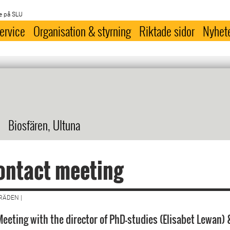
e på SLU
ervice
Organisation & styrning
Riktade sidor
Nyhet
Biosfären, Ultuna
ontact meeting
ÄDEN |
eeting with the director of PhD-studies (Elisabet Lewan) 