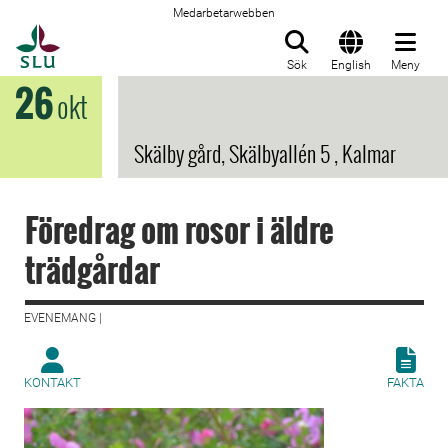
Medarbetarwebben
Till startsida
Sök
English
Meny
26
okt
Skälby gård, Skälbyallén 5 , Kalmar
Föredrag om rosor i äldre
trädgårdar
EVENEMANG |
KONTAKT
FAKTA