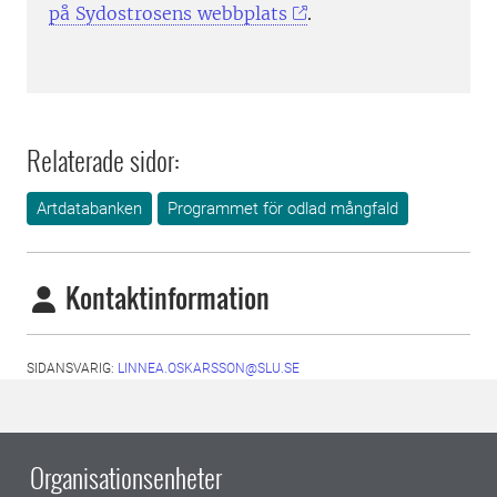
på Sydostrosens webbplats
.
Relaterade sidor:
Artdatabanken
Programmet för odlad mångfald
Kontaktinformation
SIDANSVARIG:
LINNEA.OSKARSSON@SLU.SE
Organisationsenheter