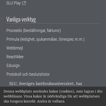
SLU Play
Vanliga verktyg
Proceedo (beställningar, fakturor)
Primula (ledighet, sjukanmälan, lönespec m.m.)
Webbmejl
ReachMee
Edusign
Protokoll och beslutslistor
SLU, Sveriges lantbruksuniversitet, har
verksamhet över hela Sverige. Huvudorter är
Denna webbplats använder kakor (cookies), som lagras i din
Alnarp, Uppsala och Umeå.
SLU är
webbläsare. Vissa kakor är nödvändiga för att webbplatsen
miljöcertifierat enligt ISO 14001. •
Telefon:
ska fungera korrekt. Andra är valbara.