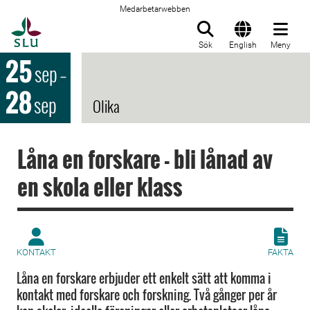
Medarbetarwebben
Till startsida
Sök
English
Meny
25
sep
–
28
sep
Olika
Låna en forskare - bli lånad av
en skola eller klass
KONTAKT
FAKTA
Låna en forskare erbjuder ett enkelt sätt att komma i
kontakt med forskare och forskning. Två gånger per år