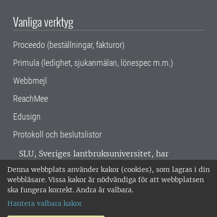
Vanliga verktyg
Proceedo (beställningar, fakturor)
Primula (ledighet, sjukanmälan, lönespec m.m.)
Webbmejl
ReachMee
Edusign
Protokoll och beslutslistor
SLU, Sveriges lantbruksuniversitet, har
verksamhet över hela Sverige. Huvudorter är
Denna webbplats använder kakor (cookies), som lagras i din
Alnarp, Uppsala och Umeå.
SLU är
webbläsare. Vissa kakor är nödvändiga för att webbplatsen
miljöcertifierat enligt ISO 14001. •
Telefon:
ska fungera korrekt. Andra är valbara.
018-67 10 00 • Org nr: 202100-2817 •
Om
Hantera valbara kakor
medarbetarwebben
•
SLU:s fakturaadress
•