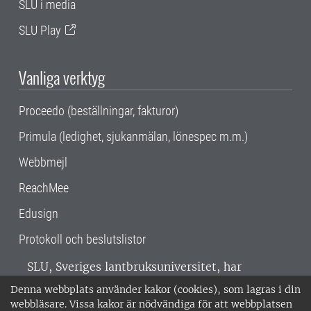
SLU i media
SLU Play
Vanliga verktyg
Proceedo (beställningar, fakturor)
Primula (ledighet, sjukanmälan, lönespec m.m.)
Webbmejl
ReachMee
Edusign
Protokoll och beslutslistor
SLU, Sveriges lantbruksuniversitet, har
verksamhet över hela Sverige. Huvudorter är
Denna webbplats använder kakor (cookies), som lagras i din
Alnarp, Uppsala och Umeå.
SLU är
webbläsare. Vissa kakor är nödvändiga för att webbplatsen