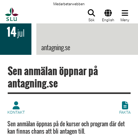
Medarbetarwebben
Till startsida
Sök
English
Meny
14
jul
antagning.se
Sen anmälan öppnar på
antagning.se
KONTAKT
FAKTA
Sen anmälan öppnas på de kurser och program där det
kan finnas chans att bli antagen till.