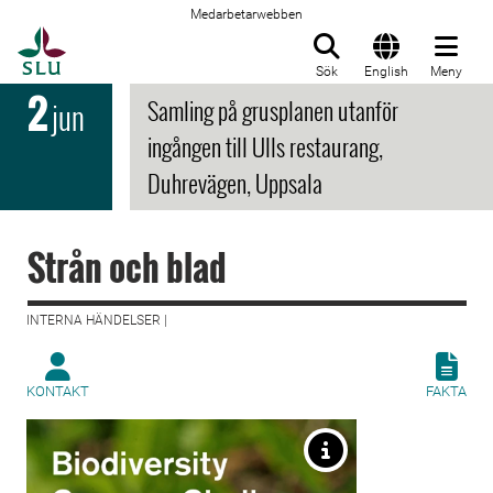
Medarbetarwebben
Till startsida
Sök
English
Meny
2
Samling på grusplanen utanför
jun
ingången till Ulls restaurang,
Duhrevägen, Uppsala
Strån och blad
INTERNA HÄNDELSER |
KONTAKT
FAKTA