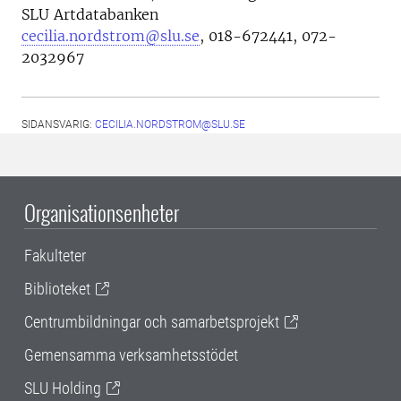
SLU Artdatabanken
cecilia.nordstrom@slu.se
,
018-672441, 072-
2032967
SIDANSVARIG:
CECILIA.NORDSTROM@SLU.SE
Organisationsenheter
Fakulteter
Biblioteket
Centrumbildningar och samarbetsprojekt
Gemensamma verksamhetsstödet
SLU Holding