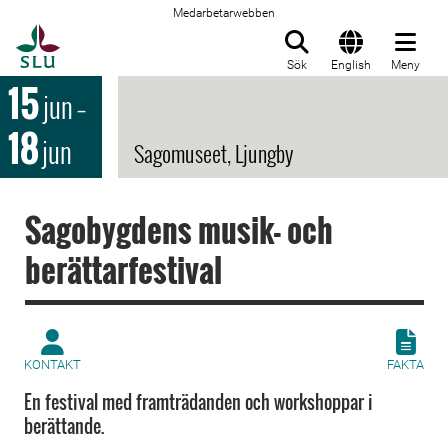
Medarbetarwebben
Till startsida
Sök
English
Meny
15
jun
–
18
jun
Sagomuseet, Ljungby
Sagobygdens musik- och
berättarfestival
KONTAKT
FAKTA
En festival med framträdanden och workshoppar i
berättande.