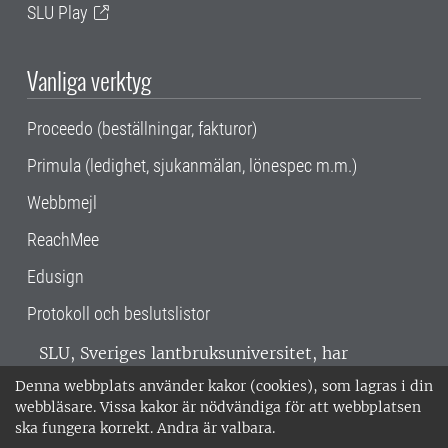
SLU Play
Vanliga verktyg
Proceedo (beställningar, fakturor)
Primula (ledighet, sjukanmälan, lönespec m.m.)
Webbmejl
ReachMee
Edusign
Protokoll och beslutslistor
SLU, Sveriges lantbruksuniversitet, har
verksamhet över hela Sverige. Huvudorter är
Denna webbplats använder kakor (cookies), som lagras i din
Alnarp, Uppsala och Umeå.
SLU är
webbläsare. Vissa kakor är nödvändiga för att webbplatsen
miljöcertifierat enligt ISO 14001. •
Telefon:
ska fungera korrekt. Andra är valbara.