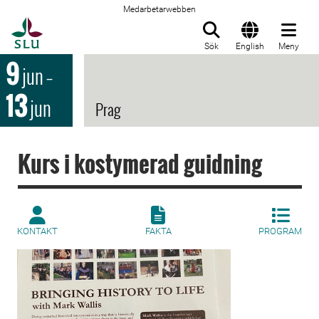
Medarbetarwebben
Till startsida
Sök
English
Meny
9
jun
–
13
jun
Prag
Kurs i kostymerad guidning
KONTAKT
FAKTA
PROGRAM