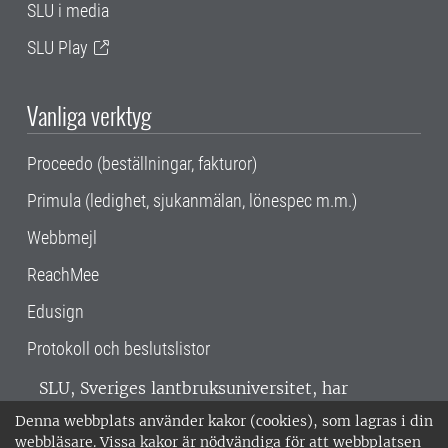
SLU i media
SLU Play
Vanliga verktyg
Proceedo (beställningar, fakturor)
Primula (ledighet, sjukanmälan, lönespec m.m.)
Webbmejl
ReachMee
Edusign
Protokoll och beslutslistor
SLU, Sveriges lantbruksuniversitet, har
verksamhet över hela Sverige. Huvudorter är
Denna webbplats använder kakor (cookies), som lagras i din
Alnarp, Uppsala och Umeå.
SLU är
webbläsare. Vissa kakor är nödvändiga för att webbplatsen