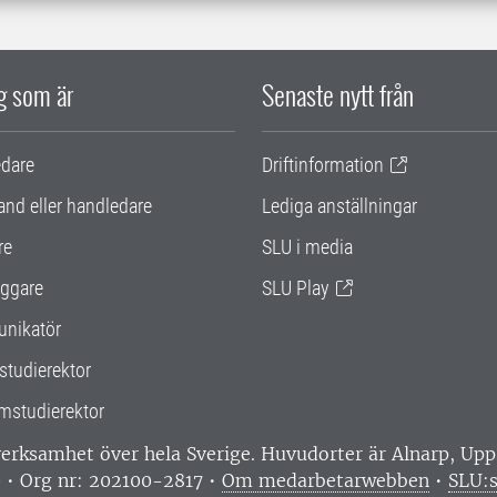
ig som är
Senaste nytt från
edare
Driftinformation
and eller handledare
Lediga anställningar
re
SLU i media
ggare
SLU Play
nikatör
studierektor
mstudierektor
 verksamhet över hela Sverige. Huvudorter är Alnarp, U
0 • Org nr: 202100-2817 •
Om medarbetarwebben
•
SLU:s