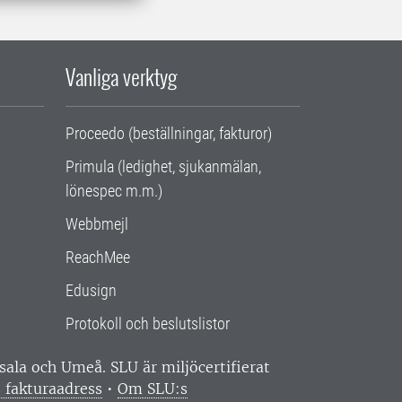
Vanliga verktyg
Proceedo (beställningar, fakturor)
Primula (ledighet, sjukanmälan,
lönespec m.m.)
Webbmejl
ReachMee
Edusign
Protokoll och beslutslistor
ppsala och Umeå.
SLU är miljöcertifierat
 fakturaadress
•
Om SLU:s