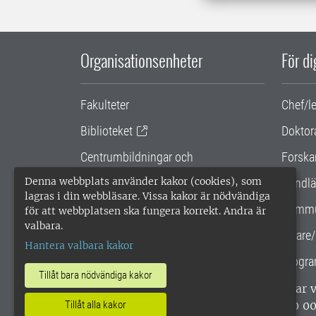
Organisationsenheter
För d
Fakulteter
Chef/l
Biblioteket
Doktor
Centrumbildningar och
Forska
samarbetsprojekt
Denna webbplats använder kakor (cookies), som
Handlä
lagras i din webbläsare. Vissa kakor är nödvändiga
Gemensamma verksamhetsstödet
Kommu
för att webbplatsen ska fungera korrekt. Andra är
valbara.
SLU Holding
Lärare/
Hantera valbara kakor
Progra
Tillåt bara nödvändiga kakor
SLU, Sveriges lantbruksuniversitet, har
enligt ISO 14001. •
Telefon: 018-67 10 0
Tillåt alla kakor