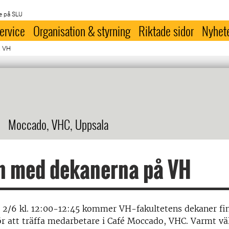
e på SLU
ervice
Organisation & styrning
Riktade sidor
Nyhet
å VH
Moccado, VHC, Uppsala
n med dekanerna på VH
 2/6 kl. 12:00-12:45 kommer VH-fakultetens dekaner fi
för att träffa medarbetare i Café Moccado, VHC. Varmt 