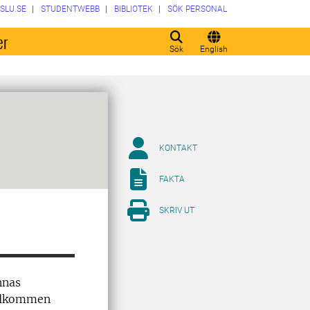
SLU.SE
STUDENTWEBB
BIBLIOTEK
SÖK PERSONAL
er
Sök
English
KONTAKT
FAKTA
SKRIV UT
nnas
välkommen