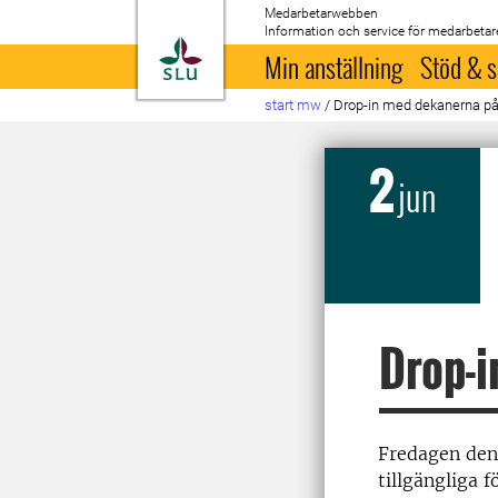
Medarbetarwebben
Information och service för medarbetar
Till startsida
Min anställning
Stöd & s
start mw
/
Drop-in med dekanerna p
2
jun
Drop-i
Fredagen den
tillgängliga 