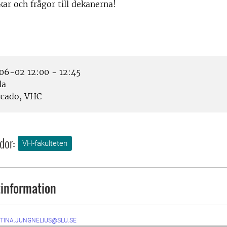
ar och frågor till dekanerna!
6-02 12:00 - 12:45
la
cado, VHC
dor:
VH-fakulteten
information
STINA.JUNGNELIUS@SLU.SE