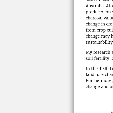
Australia. Af
produced on s
charcoal valu
change in cro
from crop cul
change may h
sustainability
My research a
soil fertilit
In this half-
land-use chan
Furthermore, 
change and ou