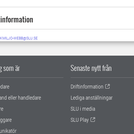
information
KMILJO-WEBB@SLU.SE
ig som är
Senaste nytt från
edare
Driftinformation
and eller handledare
Lediga anställningar
re
SLU i media
ggare
SLU Play
nikatör