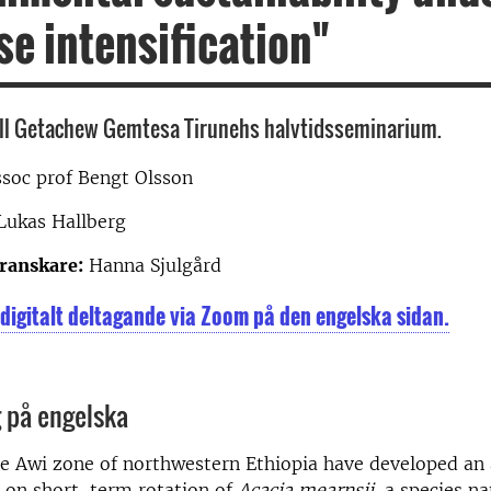
se intensification"
ll Getachew Gemtesa Tirunehs halvtidsseminarium.
ssoc prof Bengt Olsson
ukas Hallberg
ranskare:
Hanna Sjulgård
l digitalt deltagande via Zoom på den engelska sidan.
på engelska
e Awi zone of northwestern Ethiopia have developed an 
 on short-term rotation of
Acacia mearnsii
, a species na