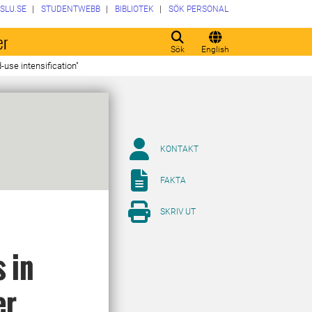
SLU.SE
STUDENTWEBB
BIBLIOTEK
SÖK PERSONAL
er
Sök
English
use intensification"
KONTAKT
FAKTA
SKRIV UT
 in
er