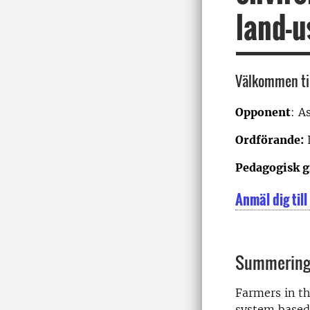
land-u
Välkommen ti
Opponent
: A
Ordförande:
L
Pedagogisk g
Anmäl dig til
Summering 
Farmers in th
system based