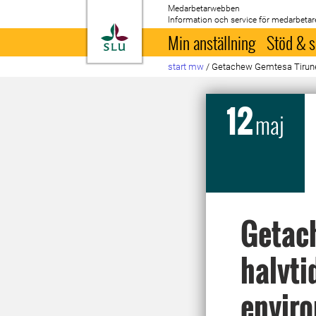
Medarbetarwebben
Information och service för medarbetar
Till startsida
Min anställning
Stöd & s
start mw
/
Getachew Gemtesa Tirunehs
12
maj
Getac
halvti
enviro