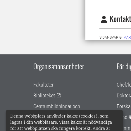
Kontakt
SIDANSVARIG:
MAR
Organisationsenheter
För d
Fakulteter
Chef/l
Biblioteket
Doktor
Centrumbildningar och
Forska
samarbetsprojekt
Denna webbplats använder kakor (cookies), som
Handlä
lagras i din webbläsare. Vissa kakor är nödvändiga
Gemensamma verksamhetsstödet
Kommu
för att webbplatsen ska fungera korrekt. Andra är