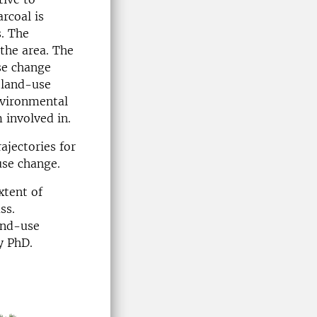
rcoal is
s. The
 the area. The
se change
d land-use
nvironmental
m involved in.
ajectories for
use change.
xtent of
ss.
land-use
y PhD.