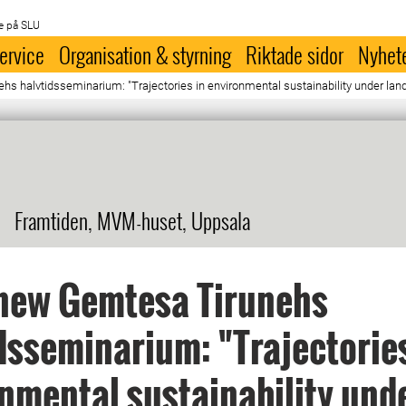
e på SLU
ervice
Organisation & styrning
Riktade sidor
Nyhet
 halvtidsseminarium: "Trajectories in environmental sustainability under land-
Framtiden, MVM-huset, Uppsala
hew Gemtesa Tirunehs
dsseminarium: "Trajectories
nmental sustainability und