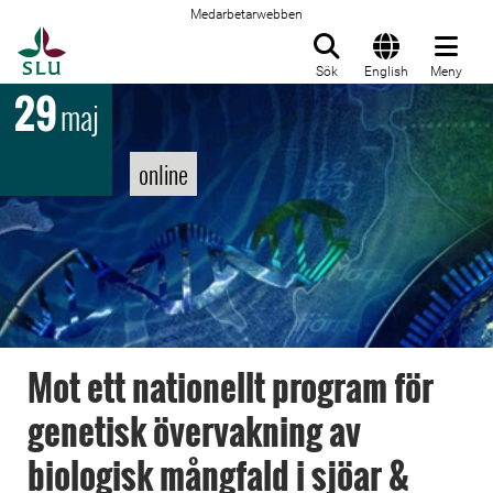
Medarbetarwebben
Till startsida
Sök
English
Meny
29
maj
online
Mot ett nationellt program för
genetisk övervakning av
biologisk mångfald i sjöar &