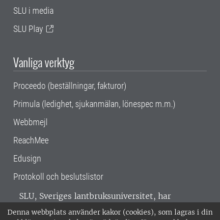
SLU i media
SLU Play
Vanliga verktyg
Proceedo (beställningar, fakturor)
Primula (ledighet, sjukanmälan, lönespec m.m.)
Webbmejl
ReachMee
Edusign
Protokoll och beslutslistor
SLU, Sveriges lantbruksuniversitet, har
verksamhet över hela Sverige. Huvudorter är
Denna webbplats använder kakor (cookies), som lagras i din
Alnarp, Uppsala och Umeå.
SLU är