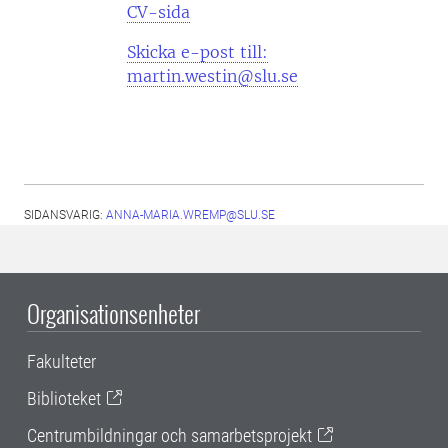
CV-sida
Skicka e-post till:
martin.westin@slu.se
SIDANSVARIG:
ANNA-MARIA.WREMP@SLU.SE
Organisationsenheter
Fakulteter
Biblioteket
Centrumbildningar och samarbetsprojekt