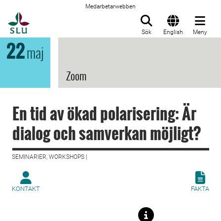
Medarbetarwebben
Till startsida
Sök
English
Meny
22
maj
Zoom
En tid av ökad polarisering: Är
dialog och samverkan möjligt?
SEMINARIER, WORKSHOPS |
KONTAKT
FAKTA