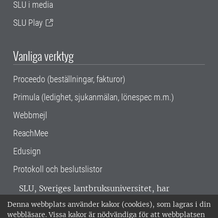
SLU i media
SLU Play
Vanliga verktyg
Proceedo (beställningar, fakturor)
Primula (ledighet, sjukanmälan, lönespec m.m.)
Webbmejl
ReachMee
Edusign
Protokoll och beslutslistor
SLU, Sveriges lantbruksuniversitet, har
verksamhet över hela Sverige. Huvudorter är
Denna webbplats använder kakor (cookies), som lagras i din
Alnarp, Uppsala och Umeå.
SLU är
webbläsare. Vissa kakor är nödvändiga för att webbplatsen