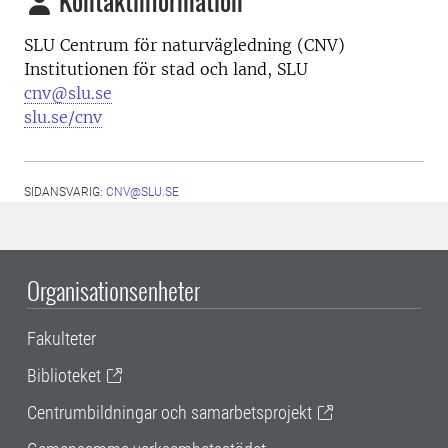
Kontaktinformation
SLU Centrum för naturvägledning (CNV)
Institutionen för stad och land, SLU
cnv@slu.se
slu.se/cnv
SIDANSVARIG:
CNV@SLU.SE
Organisationsenheter
Fakulteter
Biblioteket
Centrumbildningar och samarbetsprojekt