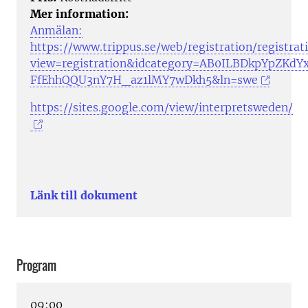
Mer information:
Anmälan:
https://www.trippus.se/web/registration/registrat
view=registration&idcategory=AB0ILBDkpYpZK
FfEhhQQU3nY7H_az1lMY7wDkh5&ln=swe
https://sites.google.com/view/interpretsweden/
Länk till dokument
Program
09:00