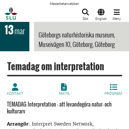
Medarbetarwebben
Till startsida
Sök
English
Meny
13
mar
Göteborgs naturhistoriska museum,
Museivägen 10, Göteborg, Göteborg
Temadag om interpretation
KONTAKT
FAKTA
PROGRAM
TEMADAG Interpretation – att levandegöra natur- och
kulturarv
Arrangör
: Interpret Sweden Network,