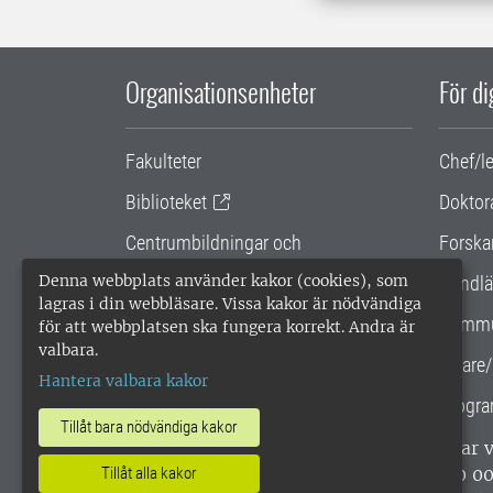
Organisationsenheter
För d
Fakulteter
Chef/l
Biblioteket
Doktor
Centrumbildningar och
Forska
samarbetsprojekt
Denna webbplats använder kakor (cookies), som
Handlä
lagras i din webbläsare. Vissa kakor är nödvändiga
Gemensamma verksamhetsstödet
Kommu
för att webbplatsen ska fungera korrekt. Andra är
valbara.
SLU Holding
Lärare/
Hantera valbara kakor
Progra
Tillåt bara nödvändiga kakor
SLU, Sveriges lantbruksuniversitet, har
enligt ISO 14001. •
Telefon: 018-67 10 0
Tillåt alla kakor