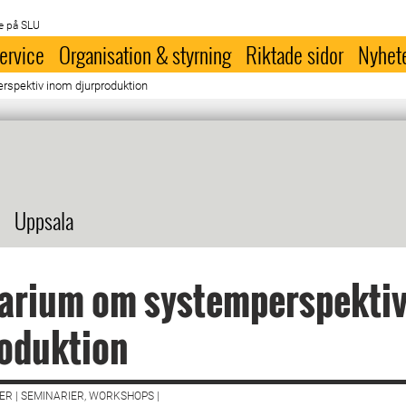
e på SLU
ervice
Organisation & styrning
Riktade sidor
Nyhet
spektiv inom djurproduktion
Uppsala
arium om systemperspektiv
oduktion
R | SEMINARIER, WORKSHOPS |