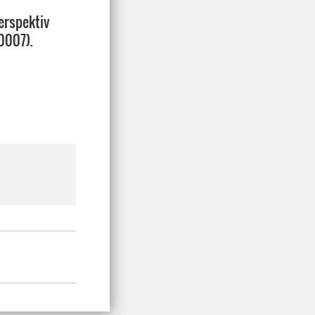
erspektiv
0007).