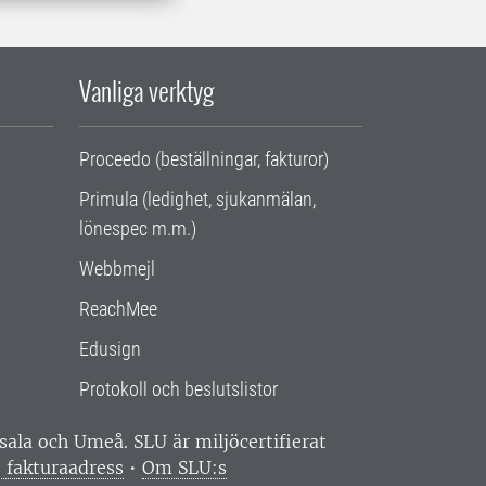
Vanliga verktyg
Proceedo (beställningar, fakturor)
Primula (ledighet, sjukanmälan,
lönespec m.m.)
Webbmejl
ReachMee
Edusign
Protokoll och beslutslistor
ppsala och Umeå.
SLU är miljöcertifierat
 fakturaadress
•
Om SLU:s