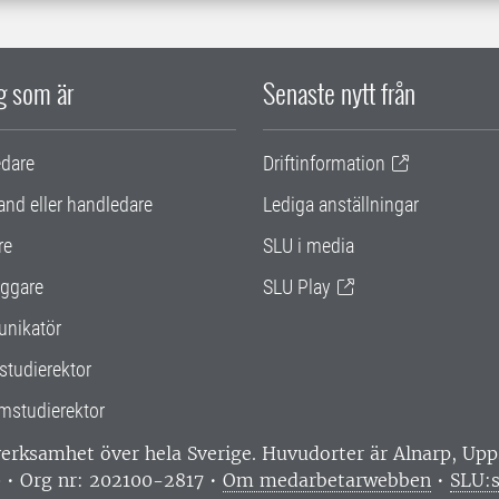
ig som är
Senaste nytt från
edare
Driftinformation
and eller handledare
Lediga anställningar
re
SLU i media
ggare
SLU Play
nikatör
studierektor
mstudierektor
 verksamhet över hela Sverige. Huvudorter är Alnarp, U
0 • Org nr: 202100-2817 •
Om medarbetarwebben
•
SLU:s