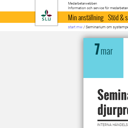
Medarbetarwebben
Information och service för medarbetar
Till startsida
Min anställning
Stöd & s
start mw
/
Seminarium om systemper
7
mar
Semin
djurpr
INTERNA HÄNDELSE