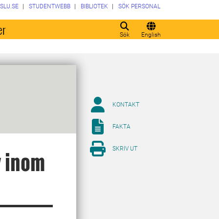
SLU.SE
STUDENTWEBB
BIBLIOTEK
SÖK PERSONAL
er
Sök
English
KONTAKT
FAKTA
SKRIV UT
 inom