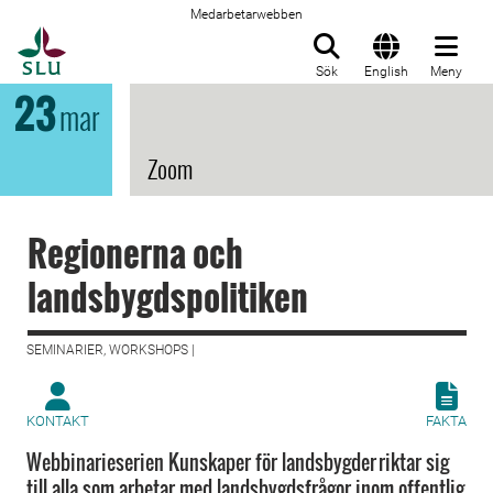
Medarbetarwebben
Till startsida
Sök
English
Meny
23
mar
Zoom
Regionerna och
landsbygdspolitiken
SEMINARIER, WORKSHOPS |
KONTAKT
FAKTA
Webbinarieserien Kunskaper för landsbygder riktar sig
till alla som arbetar med landsbygdsfrågor inom offentlig