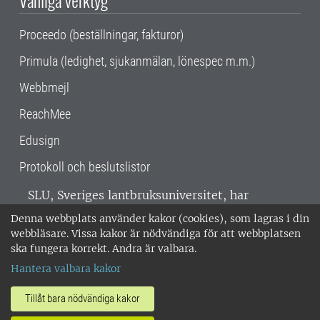
Vanliga verktyg
Proceedo (beställningar, fakturor)
Primula (ledighet, sjukanmälan, lönespec m.m.)
Webbmejl
ReachMee
Edusign
Protokoll och beslutslistor
SLU, Sveriges lantbruksuniversitet, har
verksamhet över hela Sverige. Huvudorter är
Denna webbplats använder kakor (cookies), som lagras i din
Alnarp, Uppsala och Umeå.
SLU är
webbläsare. Vissa kakor är nödvändiga för att webbplatsen
miljöcertifierat enligt ISO 14001. •
Telefon:
ska fungera korrekt. Andra är valbara.
018-67 10 00 • Org nr: 202100-2817 •
Om
Hantera valbara kakor
medarbetarwebben
•
SLU:s fakturaadress
•
Om SLU:s webbplatser
•
Vid KRIS
Tillåt bara nödvändiga kakor
•
Hantera kakor
•
Behandling av