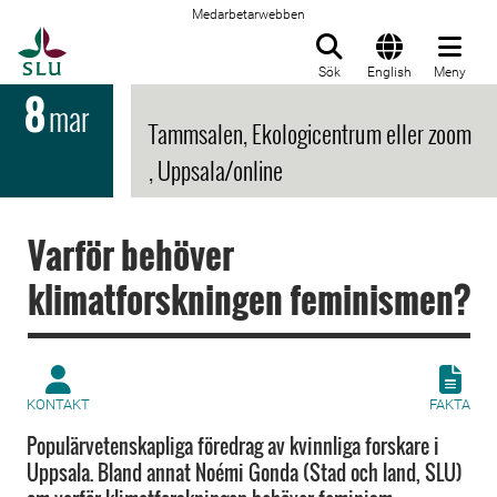
Medarbetarwebben
Till startsida
Sök
English
Meny
8
mar
Tammsalen, Ekologicentrum eller zoom
, Uppsala/online
Varför behöver
klimatforskningen feminismen?
KONTAKT
FAKTA
Populärvetenskapliga föredrag av kvinnliga forskare i
Uppsala. Bland annat Noémi Gonda (Stad och land, SLU)