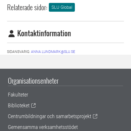
Relaterade sidor:
SLU Global
Kontaktinformation
SIDANSVARIG:
ANNA.LUNDMARK@SLU.SE
Organisationsenheter
Fakulteter
Biblioteket
Centrumbildningar och samarbetsprojekt
Gemensamma verksamhetsstödet