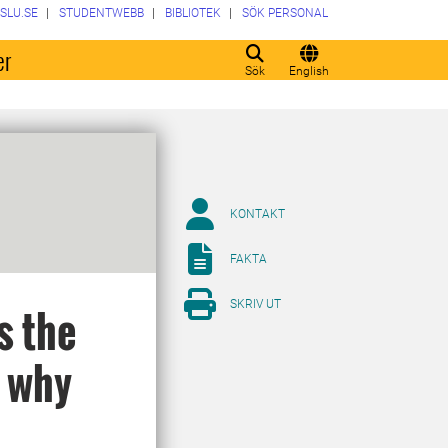
SLU.SE
STUDENTWEBB
BIBLIOTEK
SÖK PERSONAL
er
Sök
English
KONTAKT
FAKTA
SKRIV UT
s the
d why