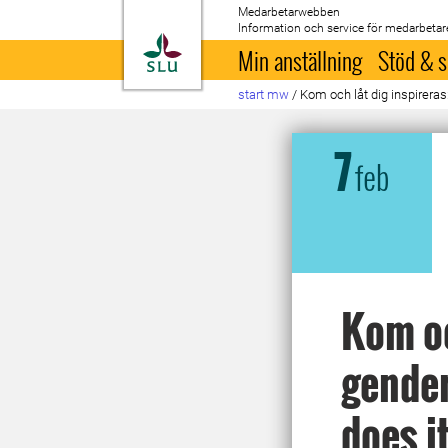
Medarbetarwebben
Information och service för medarbetar
Till startsida
Min anställning
Stöd & s
start mw
/
Kom och låt dig inspirera
7
feb
Kom oc
gender
does i