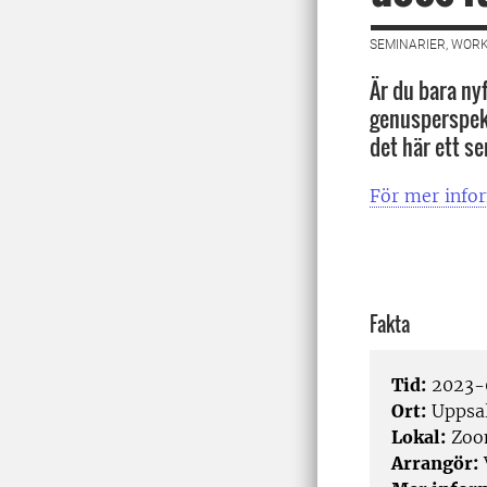
SEMINARIER, WORK
Är du bara ny
genusperspekt
det här ett se
För mer infor
Fakta
Tid:
2023-0
Ort:
Uppsa
Lokal:
Zo
Arrangör: