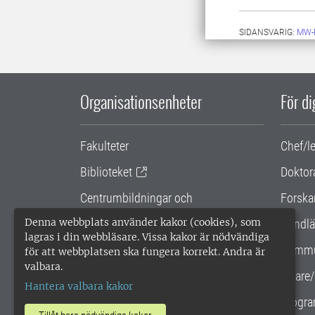
SIDANSVARIG:
MW-
Organisationsenheter
För d
Fakulteter
Chef/l
Biblioteket
Doktor
Centrumbildningar och
Forska
samarbetsprojekt
Denna webbplats använder kakor (cookies), som
Handlä
lagras i din webbläsare. Vissa kakor är nödvändiga
Gemensamma verksamhetsstödet
Kommu
för att webbplatsen ska fungera korrekt. Andra är
valbara.
SLU Holding
Lärare/
Hantera valbara kakor
Progra