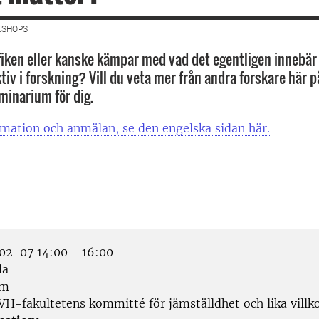
SHOPS |
fiken eller kanske kämpar med vad det egentligen innebär 
iv i forskning? Vill du veta mer från andra forskare här 
minarium för dig.
mation och anmälan, se den engelska sidan här.
2-07 14:00 - 16:00
la
om
VH-fakultetens kommitté för jämställdhet och lika villk