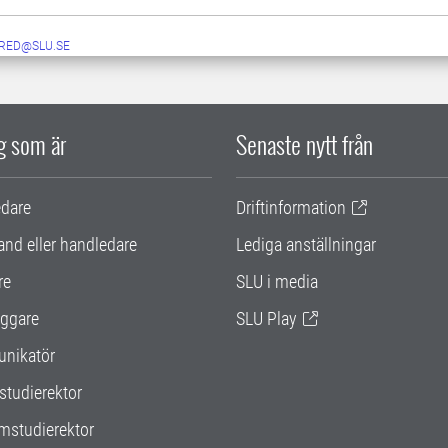
RED@SLU.SE
ig som är
Senaste nytt från
edare
Driftinformation
and eller handledare
Lediga anställningar
re
SLU i media
ggare
SLU Play
nikatör
studierektor
mstudierektor