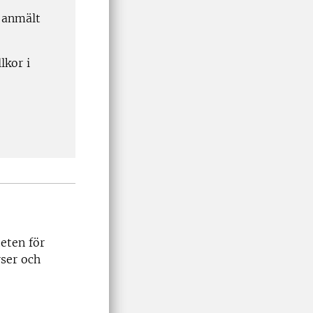
 anmält
lkor i
teten för
rser och