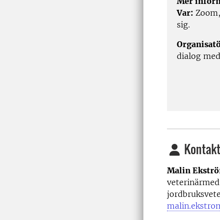
Mer infor
Var:
Zoom, 
sig.
Organisatö
dialog med
Kontakt
Malin Ekstr
veterinärmedi
jordbruksvet
malin.ekstro