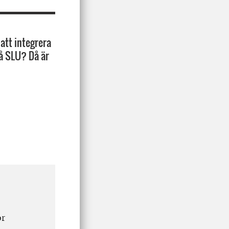
att integrera
på SLU? Då är
or