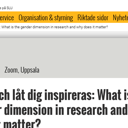
e på SLU
ervice
Organisation & styrning
Riktade sidor
Nyhet
s: What is the gender dimension in research and why does it matter?
Zoom, Uppsala
h låt dig inspireras: What i
 dimension in research an
t matter?