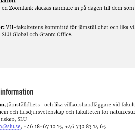
mation:
en Zoomlänk skickas närmare in på dagen till dem som
r:
VH-fakultetens kommitté för jämställdhet och lika vil
 SLU Global och Grants Office.
information
öm,
Jämställdhets- och lika villkorshandläggare vid fakul
cin och husdjursvetenskap och fakulteten för naturresu
enskap, SLU
m@slu.se
, +46 18-67 10 15, +46 730 83 14 65