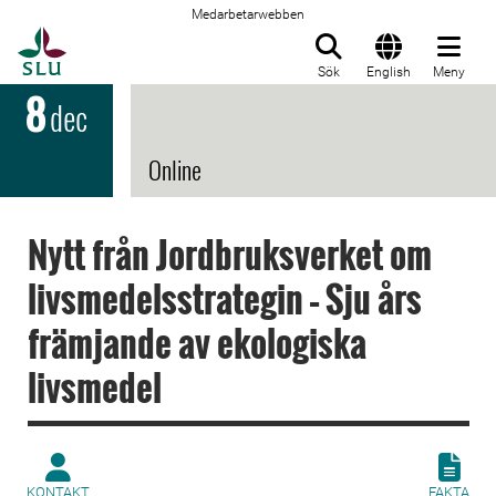
Medarbetarwebben
Till startsida
Sök
English
Meny
8
dec
Online
Nytt från Jordbruksverket om
livsmedelsstrategin – Sju års
främjande av ekologiska
livsmedel
KONTAKT
FAKTA