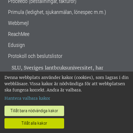
Proceedo (beställningar, fakturor)
Primula (ledighet, sjukanmälan, lönespec m.m.)
Webbmejl
ReachMee
Edusign
Protokoll och beslutslistor
SLU, Sveriges lantbruksuniversitet, har
verksamhet över hela Sverige. Huvudorter är
Denna webbplats använder kakor (cookies), som lagras i din
Alnarp, Uppsala och Umeå.
SLU är
webbläsare. Vissa kakor är nödvändiga för att webbplatsen
miljöcertifierat enligt ISO 14001. •
Telefon:
ska fungera korrekt. Andra är valbara.
018-67 10 00 • Org nr: 202100-2817 •
Om
Hantera valbara kakor
medarbetarwebben
•
SLU:s fakturaadress
•
Om SLU:s webbplatser
•
Vid KRIS
Tillåt bara nödvändiga kakor
•
Hantera kakor
•
Behandling av
Tillåt alla kakor
personuppgifter