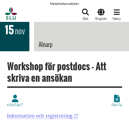
Medarbetarwebben
Till startsida
Sök
English
Meny
15
nov
Alnarp
Workshop för postdocs - Att
skriva en ansökan
KONTAKT
FAKTA
Information och registrering