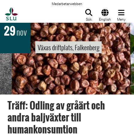
Medarbetarwebben
Till startsida
Sök
English
Meny
29
nov
Växas driftplats, Falkenberg
Träff: Odling av gråärt och
andra baljväxter till
humankonsumtion