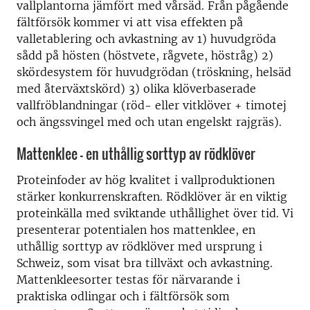
vallplantorna jämfört med vårsäd. Från pågående
fältförsök kommer vi att visa effekten på
valletablering och avkastning av 1) huvudgröda
sådd på hösten (höstvete, rågvete, höstråg) 2)
skördesystem för huvudgrödan (tröskning, helsäd
med återväxtskörd) 3) olika klöverbaserade
vallfröblandningar (röd- eller vitklöver + timotej
och ängssvingel med och utan engelskt rajgräs).
Mattenklee – en uthållig sorttyp av rödklöver
Proteinfoder av hög kvalitet i vallproduktionen
stärker konkurrenskraften. Rödklöver är en viktig
proteinkälla med sviktande uthållighet över tid. Vi
presenterar potentialen hos mattenklee, en
uthållig sorttyp av rödklöver med ursprung i
Schweiz, som visat bra tillväxt och avkastning.
Mattenkleesorter testas för närvarande i
praktiska odlingar och i fältförsök som