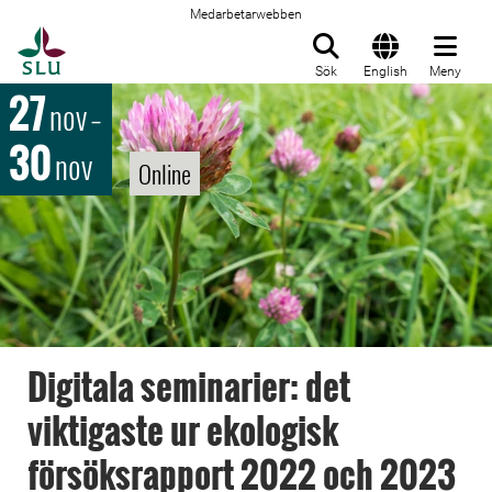
Medarbetarwebben
Till startsida
Sök
English
Meny
27
nov
–
30
nov
Online
Digitala seminarier: det
viktigaste ur ekologisk
försöksrapport 2022 och 2023