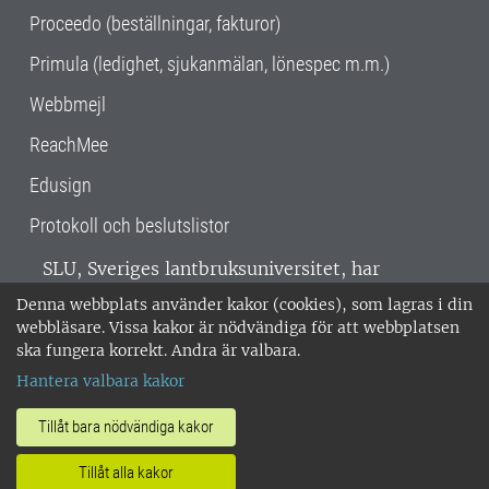
Proceedo (beställningar, fakturor)
Primula (ledighet, sjukanmälan, lönespec m.m.)
Webbmejl
ReachMee
Edusign
Protokoll och beslutslistor
SLU, Sveriges lantbruksuniversitet, har
verksamhet över hela Sverige. Huvudorter är
Denna webbplats använder kakor (cookies), som lagras i din
Alnarp, Uppsala och Umeå.
SLU är
webbläsare. Vissa kakor är nödvändiga för att webbplatsen
miljöcertifierat enligt ISO 14001. •
Telefon:
ska fungera korrekt. Andra är valbara.
018-67 10 00 • Org nr: 202100-2817 •
Om
Hantera valbara kakor
medarbetarwebben
•
SLU:s fakturaadress
•
Om SLU:s webbplatser
•
Vid KRIS
Tillåt bara nödvändiga kakor
•
Hantera kakor
•
Behandling av
Tillåt alla kakor
personuppgifter