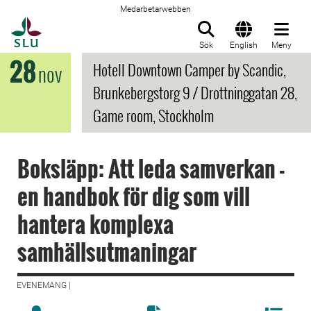
Medarbetarwebben
Till startsida
Sök
English
Meny
28
Hotell Downtown Camper by Scandic,
nov
Brunkebergstorg 9 / Drottninggatan 28,
Game room, Stockholm
Boksläpp: Att leda samverkan -
en handbok för dig som vill
hantera komplexa
samhällsutmaningar
EVENEMANG |