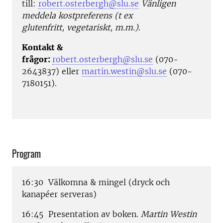
till:
robert.osterbergh@slu.se
Vänligen
meddela kostpreferens (t ex
glutenfritt,
vegetariskt, m.m.).
Kontakt &
frågor:
robert.osterbergh@slu.se
(070-
2643837) eller
martin.westin@slu.se
(070-
7180151).
Program
16:30 Välkomna & mingel (dryck och
kanapéer serveras)
16:45 Presentation av boken.
Martin Westin