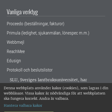
Vanliga verktyg
Proceedo (beställningar, fakturor)
Primula (ledighet, sjukanmälan, lönespec m.m.)
Webbmejl
ReachMee
Edusign
Protokoll och beslutslistor
SLU, Sveriges lantbruksuniversitet, har
verksamhet över hela Sverige. Huvudorter är
Denna webbplats använder kakor (cookies), som lagras i din
Alnarp, Uppsala och Umeå.
SLU är
webbläsare. Vissa kakor är nödvändiga för att webbplatsen
miljöcertifierat enligt ISO 14001. •
Telefon:
ska fungera korrekt. Andra är valbara.
018-67 10 00 • Org nr: 202100-2817 •
Om
Hantera valbara kakor
medarbetarwebben
•
SLU:s fakturaadress
•