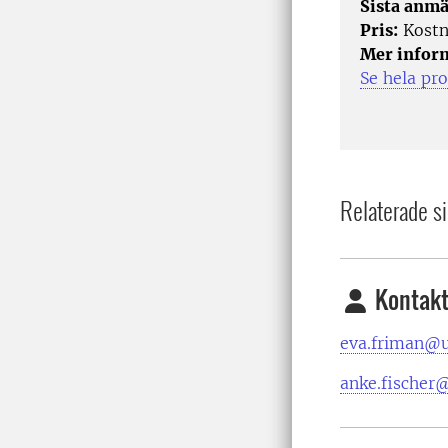
Sista anmä
Pris:
Kostn
Mer infor
Se hela pr
Relaterade si
Kontakt
eva.friman@u
anke.fischer@