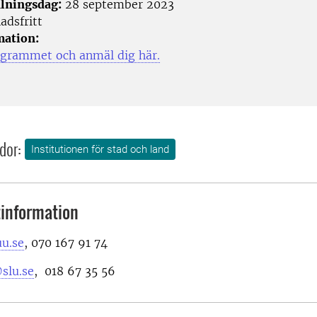
lningsdag:
28 september 2023
adsfritt
mation:
ogrammet och anmäl dig här.
dor:
Institutionen för stad och land
information
u.se
, 070 167 91 74
slu.se
, 018 67 35 56