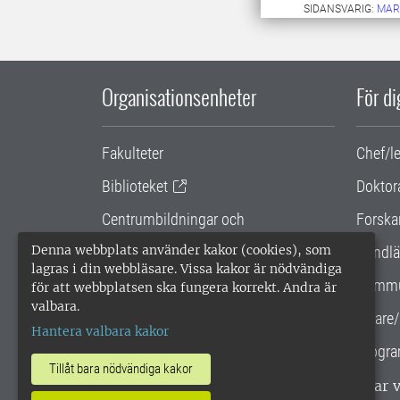
SIDANSVARIG:
MAR
Organisationsenheter
För d
Fakulteter
Chef/l
Biblioteket
Doktor
Centrumbildningar och
Forska
samarbetsprojekt
Denna webbplats använder kakor (cookies), som
Handlä
lagras i din webbläsare. Vissa kakor är nödvändiga
Gemensamma verksamhetsstödet
Kommu
för att webbplatsen ska fungera korrekt. Andra är
valbara.
SLU Holding
Lärare/
Hantera valbara kakor
Progra
Tillåt bara nödvändiga kakor
SLU, Sveriges lantbruksuniversitet, har