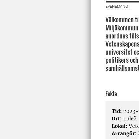
EVENEMANG |
Välkommen ti
Miljökommuni
anordnas til
Vetenskapens
universitet oc
politikers och 
samhällsomst
Fakta
Tid:
2023-1
Ort:
Luleå
Lokal:
Vete
Arrangör: