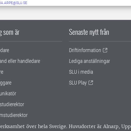
IA.ARPE@SLU.SE
ig som är
Senaste nytt från
edare
Driftinformation
and eller handledare
Lediga anställningar
re
SLU i media
ggare
SLU Play
nikatör
studierektor
mstudierektor
 verksamhet över hela Sverige. Huvudorter är Alnarp, U