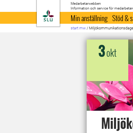
Medarbetarwebben
Information och service för medarbetar
Till startsida
Min anställning
Stöd & s
start mw
/
Miljökommunikationsdage
3
okt
Miljö