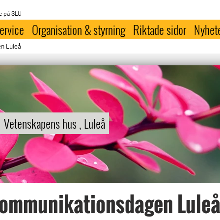
e på SLU
ervice
Organisation & styrning
Riktade sidor
Nyhet
n Luleå
Vetenskapens hus , Luleå
kommunikationsdagen Lule