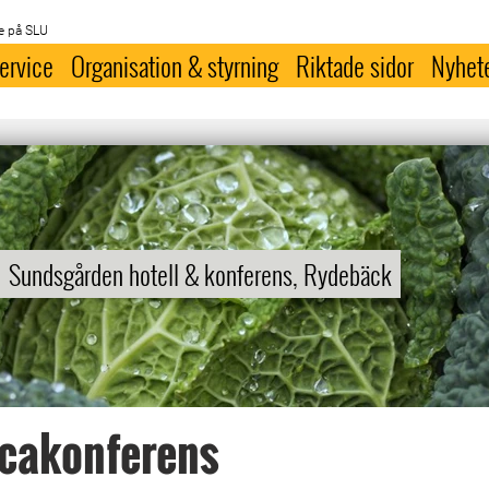
e på SLU
ervice
Organisation & styrning
Riktade sidor
Nyhet
Sundsgården hotell & konferens, Rydebäck
icakonferens