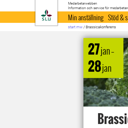
Medarbetarwebben
Information och service för medarbetar
Till startsida
Min anställning
Stöd & s
start mw
/
Brassicakonferens
27
jan
–
28
jan
Brass