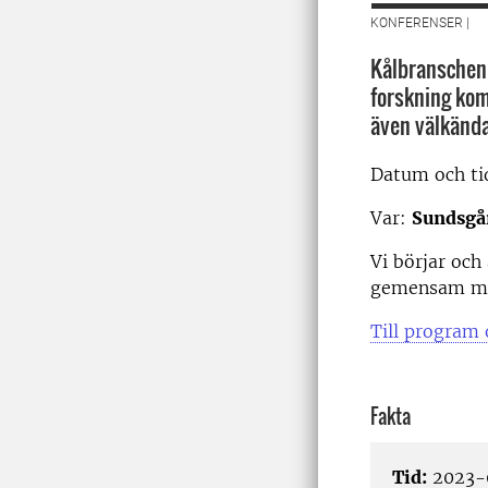
KONFERENSER |
Kålbranschen 
forskning kom
även välkänd
Datum och t
Var:
Sundsgå
Vi börjar oc
gemensam mid
Till program
Fakta
Tid:
2023-0