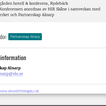
ården hotell & konferens, Rydebäck
Konferensen anordnas av HIR Skåne i samverkan med
erket och Partnerskap Alnarp
dor:
Partnerskap Alnarp
information
kap Alnarp
lnarp@slu.se
ANNA.GRUNDSTROM@SLU.SE