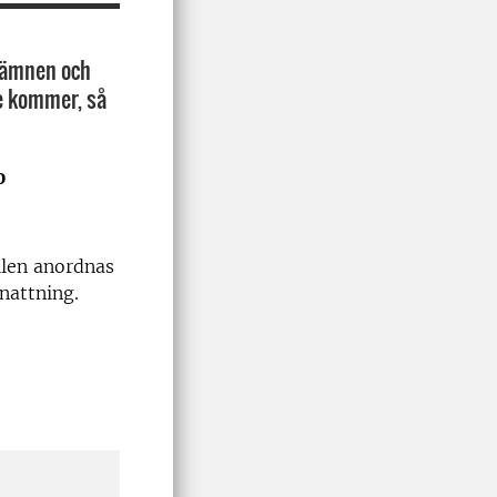
a ämnen och
re kommer, så
0
llen anordnas
nattning.