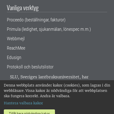
Vanliga verktyg
Proceedo (beställningar, fakturor)
Primula (ledighet, sjukanmälan, lönespec m.m.)
Webbmejl
ReachMee
Edusign
Protokoll och beslutslistor
SLU, Sveriges lantbruksuniversitet, har
verksamhet över hela Sverige. Huvudorter är
Denna webbplats använder kakor (cookies), som lagras i din
Alnarp, Uppsala och Umeå.
SLU är
webbläsare. Vissa kakor är nödvändiga för att webbplatsen
miljöcertifierat enligt ISO 14001. •
Telefon:
ska fungera korrekt. Andra är valbara.
018-67 10 00 • Org nr: 202100-2817 •
Om
Hantera valbara kakor
medarbetarwebben
•
SLU:s fakturaadress
•
Om SLU:s webbplatser
•
Vid KRIS
Tillåt bara nödvändiga kakor