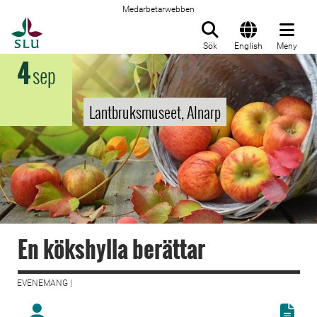
Medarbetarwebben
Till startsida
Sök
English
Meny
4
sep
Lantbruksmuseet, Alnarp
En kökshylla berättar
EVENEMANG |