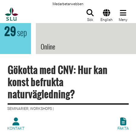
Medarbetarwebben
Till startsida
Sök
English
Meny
29
sep
Online
Gökotta med CNV: Hur kan
konst befrukta
naturvägledning?
SEMINARIER, WORKSHOPS |
KONTAKT
FAKTA