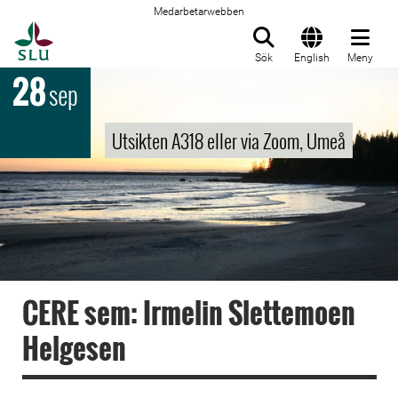
Medarbetarwebben
Till startsida
Sök
English
Meny
28
sep
Utsikten A318 eller via Zoom, Umeå
CERE sem: Irmelin Slettemoen
Helgesen