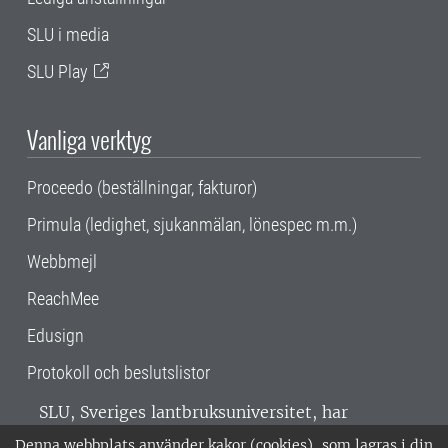
SLU i media
SLU Play
Vanliga verktyg
Proceedo (beställningar, fakturor)
Primula (ledighet, sjukanmälan, lönespec m.m.)
Webbmejl
ReachMee
Edusign
Protokoll och beslutslistor
SLU, Sveriges lantbruksuniversitet, har
verksamhet över hela Sverige. Huvudorter är
Denna webbplats använder kakor (cookies), som lagras i din