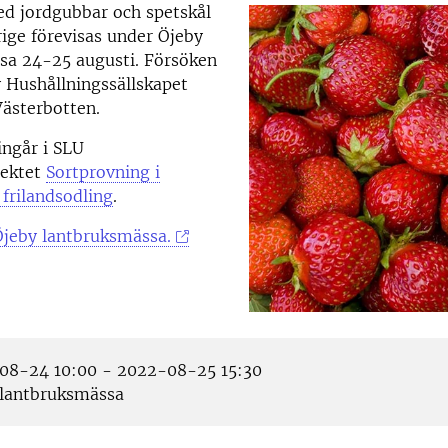
ed jordgubbar och spetskål
rige förevisas under Öjeby
sa 24-25 augusti. Försöken
 Hushållningssällskapet
ästerbotten.
ingår i SLU
jektet
Sortprovning i
 frilandsodling
.
Öjeby lantbruksmässa.
8-24 10:00 - 2022-08-25 15:30
lantbruksmässa