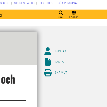
SLU.SE
STUDENTWEBB
BIBLIOTEK
SÖK PERSONAL
er
Sök
English
KONTAKT
FAKTA
SKRIV UT
 och