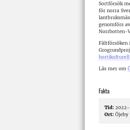
Sortförsök m
för norra Sve
lantbruksmäs
genomförs av
Norrbotten-V
Fältförsöken 
Grogrundpro
hortikulturell
Läs mer om
Fakta
Tid:
2022-0
Ort:
Öjeby 