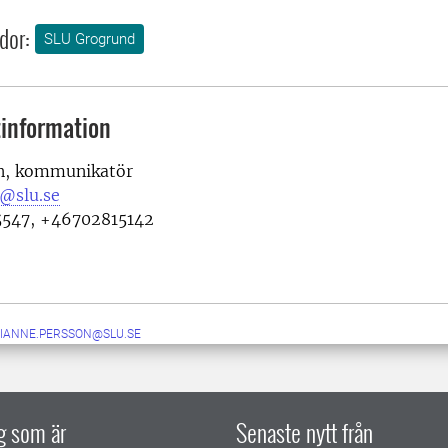
dor:
SLU Grogrund
information
n, kommunikatör
@slu.se
5547, +46702815142
IANNE.PERSSON@SLU.SE
ig som är
Senaste nytt från