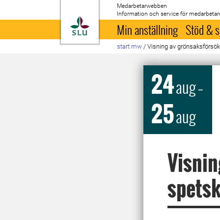
Medarbetarwebben
Information och service för medarbetar
Till startsida
Min anställning
Stöd & s
start mw
/
Visning av grönsaksförsö
24
aug
–
25
aug
Visnin
spetsk