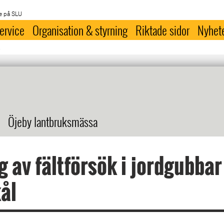
e på SLU
ervice
Organisation & styrning
Riktade sidor
Nyhet
k
Öjeby lantbruksmässa
g av fältförsök i jordgubbar
ål