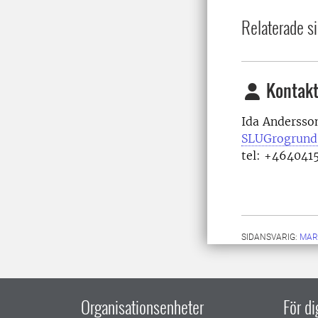
Relaterade si
Kontakt
Ida Andersso
SLUGrogrund
tel: +464041
SIDANSVARIG:
MAR
Organisationsenheter
För d