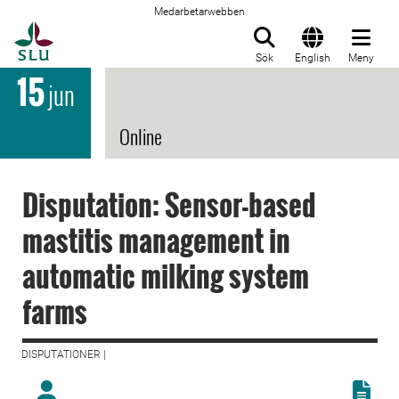
Medarbetarwebben
Till startsida
Sök
English
Meny
15
jun
Online
Disputation: Sensor-based
mastitis management in
automatic milking system
farms
DISPUTATIONER |