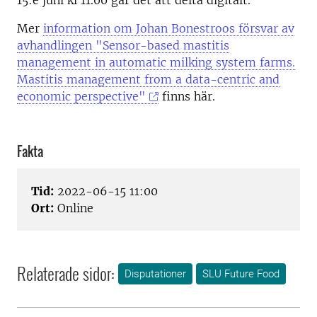
15:e juni kl 11.00 går det att delta digitalt.
Mer
information om Johan Bonestroos försvar av
avhandlingen "Sensor-based mastitis
management in automatic milking system farms.
Mastitis management from a data-centric and
economic perspective"
finns här.
Fakta
Tid:
2022-06-15 11:00
Ort:
Online
Relaterade sidor:
Disputationer
SLU Future Food