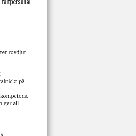
 fältpersonal
ter rovdjur
M
aktiskt på
in kompetens.
 ger all