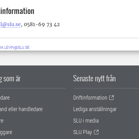
information
el@slu.se
, 0581-69 73 42
IA.LEVIN@SLU.SE
ig som är
Senaste nytt från
edare
Driftinformation
and eller handledare
Lediga anställningar
re
SLU i media
ggare
SLU Play