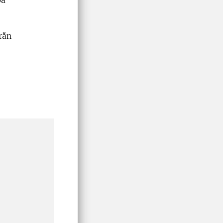
på
rån