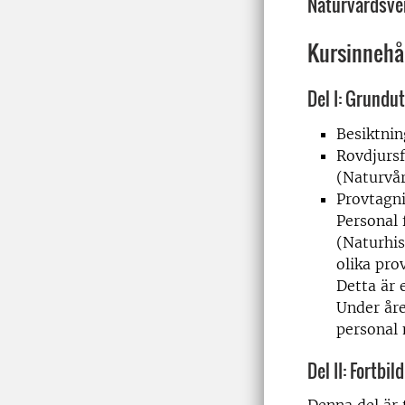
Naturvårdsver
Kursinnehå
Del I: Grundu
Besiktni
Rovdjursf
(Naturvår
Provtagni
Personal 
(Naturhis
olika pr
Detta är e
Under åre
personal 
Del II: Fortbil