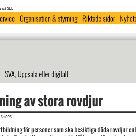
e på SLU
ervice
Organisation & styrning
Riktade sidor
Nyhet
r
SVA, Uppsala eller digitalt
ning av stora rovdjur
SHOPS |
rtbildning för personer som ska besiktiga döda rovdjur enl