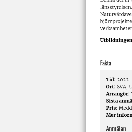
Denna del är 
länsstyrelse
Naturvårdsver
björnprojekte
verksamheten
Utbildningen
Fakta
Tid:
2022-
Ort:
SVA, Up
Arrangör:
Sista anmä
Pris:
Medde
Mer infor
Anmälan