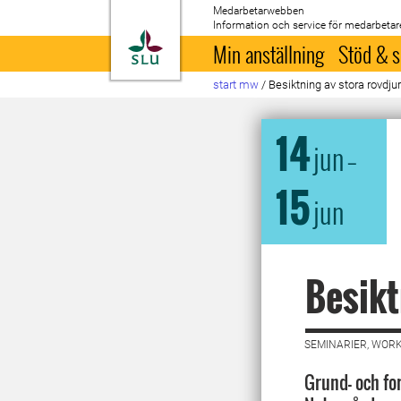
Medarbetarwebben
Information och service för medarbetar
Till startsida
Min anställning
Stöd & s
start mw
/
Besiktning av stora rovdju
14
jun
–
15
jun
Besikt
SEMINARIER, WORK
Grund- och fo