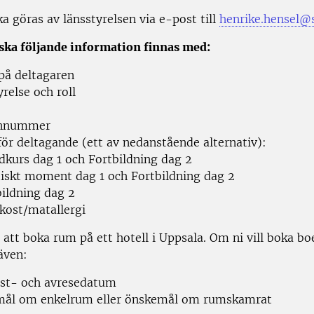
a göras av länsstyrelsen via e-post till
henrike.hensel@s
ska följande information finnas med:
å deltagaren
relse och roll
onnummer
för deltagande (ett av nedanstående alternativ):
dkurs dag 1 och Fortbildning dag 2
tiskt moment dag 1 och Fortbildning dag 2
bildning dag 2
lkost/matallergi
att boka rum på ett hotell i Uppsala. Om ni vill boka bo
även:
t- och avresedatum
ål om enkelrum eller önskemål om rumskamrat