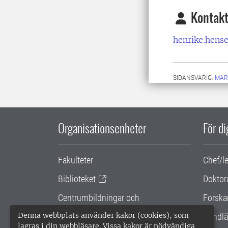
Kontakt
henrike.hens
SIDANSVARIG:
MAR
Organisationsenheter
För d
Fakulteter
Chef/l
Biblioteket
Doktor
Centrumbildningar och
Forska
samarbetsprojekt
Denna webbplats använder kakor (cookies), som
Handlä
lagras i din webbläsare. Vissa kakor är nödvändiga