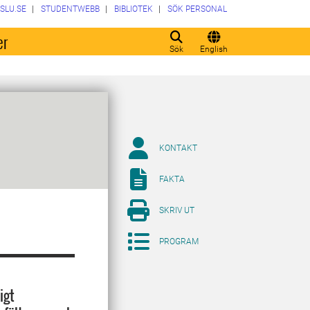
SLU.SE
STUDENTWEBB
BIBLIOTEK
SÖK PERSONAL
er
Sök
English
KONTAKT
FAKTA
SKRIV UT
PROGRAM
igt