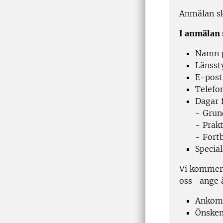
Anmälan sk
I anmälan 
Namn p
Länssty
E-post
Telef
Dagar 
- Grun
- Prak
- Fort
Specia
Vi kommer 
oss ange 
Ankoms
Önskem