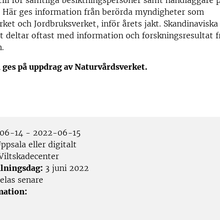
till för samtliga besiktningspersoner samt handläggare 
n. Här ges information från berörda myndigheter som
ket och Jordbruksverket, inför årets jakt. Skandinaviska
t deltar oftast med information och forskningsresultat f
.
 ges på uppdrag av Naturvårdsverket.
06-14 - 2022-06-15
psala eller digitalt
Viltskadecenter
lningsdag:
3 juni 2022
las senare
mation: