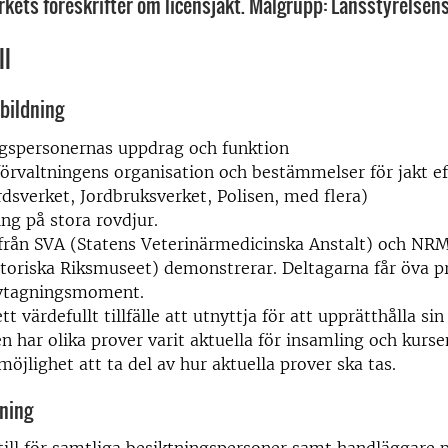
kets föreskrifter om licensjakt. Målgrupp: Länsstyrelsens
ll
tbildning
ngspersonernas uppdrag och funktion
örvaltningens organisation och bestämmelser för jakt ef
dsverket, Jordbruksverket, Polisen, med flera)
ng på stora rovdjur.
från SVA (Statens Veterinärmedicinska Anstalt) och NR
toriska Riksmuseet) demonstrerar. Deltagarna får öva pr
ovtagningsmoment.
tt värdefullt tillfälle att utnyttja för att upprätthålla s
n har olika prover varit aktuella för insamling och kursen
möjlighet att ta del av hur aktuella prover ska tas.
dning