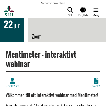
Medarbetarwebben
Till startsida
Sök
English
Meny
22
jun
Zoom
Mentimeter - interaktivt
webinar
KONTAKT
FAKTA
Välkommen till ett interaktivt webinar med Mentimeter!
Har du använt Mentimeter ett tag och skulle du