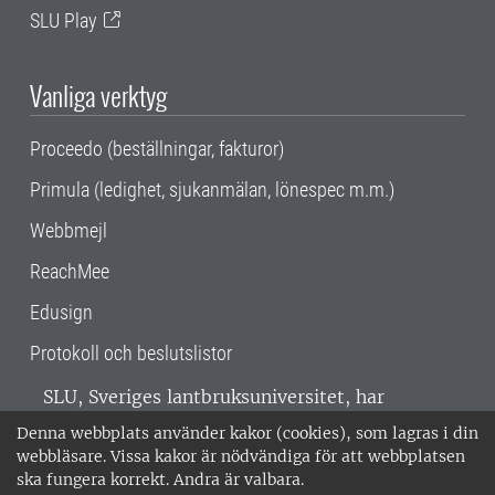
SLU Play
Vanliga verktyg
Proceedo (beställningar, fakturor)
Primula (ledighet, sjukanmälan, lönespec m.m.)
Webbmejl
ReachMee
Edusign
Protokoll och beslutslistor
SLU, Sveriges lantbruksuniversitet, har
verksamhet över hela Sverige. Huvudorter är
Denna webbplats använder kakor (cookies), som lagras i din
Alnarp, Uppsala och Umeå.
SLU är
webbläsare. Vissa kakor är nödvändiga för att webbplatsen
miljöcertifierat enligt ISO 14001. •
Telefon:
ska fungera korrekt. Andra är valbara.