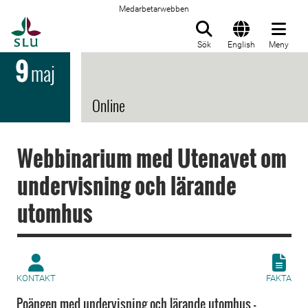
Medarbetarwebben
Till startsida
Sök
English
Meny
9
maj
Online
Webbinarium med Utenavet om
undervisning och lärande
utomhus
KONTAKT
FAKTA
Poängen med undervisning och lärande utomhus -