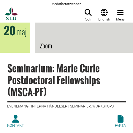
Medarbetarwebben
Till startsida
Sök
English
Meny
20
maj
Zoom
Seminarium: Marie Curie
Postdoctoral Fellowships
(MSCA-PF)
EVENEMANG | INTERNA HÄNDELSER | SEMINARIER, WORKSHOPS |
KONTAKT
FAKTA