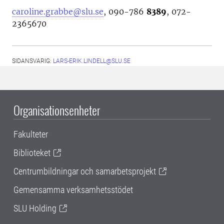
caroline.grabbe@slu.se
, 090-786
8389
, 072-
2365670
SIDANSVARIG:
LARS-ERIK.LINDELL@SLU.SE
Organisationsenheter
Fakulteter
Biblioteket
Centrumbildningar och samarbetsprojekt
Gemensamma verksamhetsstödet
SLU Holding