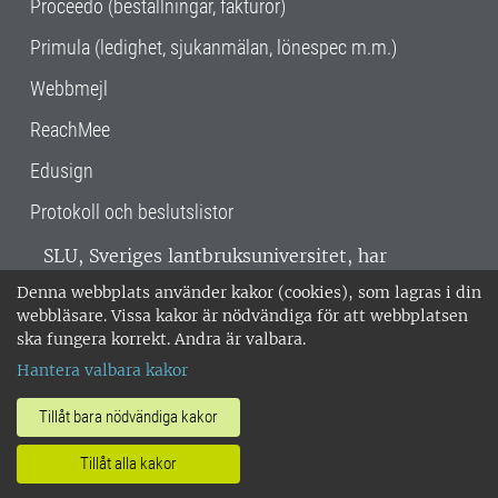
Proceedo (beställningar, fakturor)
Primula (ledighet, sjukanmälan, lönespec m.m.)
Webbmejl
ReachMee
Edusign
Protokoll och beslutslistor
SLU, Sveriges lantbruksuniversitet, har
verksamhet över hela Sverige. Huvudorter är
Denna webbplats använder kakor (cookies), som lagras i din
Alnarp, Uppsala och Umeå.
SLU är
webbläsare. Vissa kakor är nödvändiga för att webbplatsen
miljöcertifierat enligt ISO 14001. •
Telefon:
ska fungera korrekt. Andra är valbara.
018-67 10 00 • Org nr: 202100-2817 •
Om
Hantera valbara kakor
medarbetarwebben
•
SLU:s fakturaadress
•
Om SLU:s webbplatser
•
Vid KRIS
Tillåt bara nödvändiga kakor
•
Hantera kakor
•
Behandling av
Tillåt alla kakor
personuppgifter