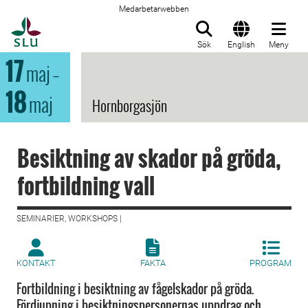
Medarbetarwebben
Till startsida
Sök
English
Meny
17
maj
–
18
maj
Hornborgasjön
Besiktning av skador på gröda,
fortbildning vall
SEMINARIER, WORKSHOPS |
KONTAKT
FAKTA
PROGRAM
Fortbildning i besiktning av fågelskador på gröda.
Fördjupning i besiktningspersonernas uppdrag och