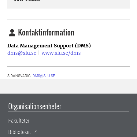
Kontaktinformation
Data Management Support (DMS)
dms@slu.se
|
www.slu.se/dms
SIDANSVARIG:
DMS@SLU.SE
Organisationsenheter
Fakulteter
Biblioteket