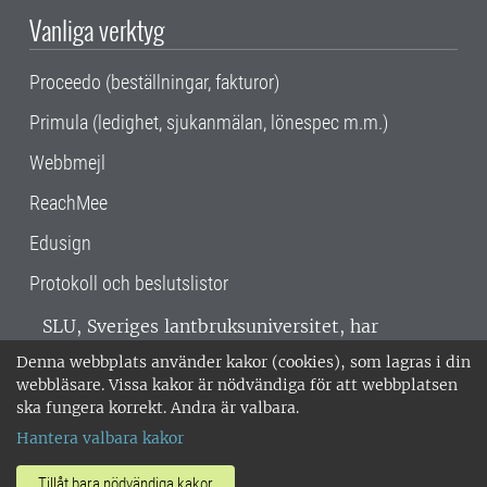
Vanliga verktyg
Proceedo (beställningar, fakturor)
Primula (ledighet, sjukanmälan, lönespec m.m.)
Webbmejl
ReachMee
Edusign
Protokoll och beslutslistor
SLU, Sveriges lantbruksuniversitet, har
verksamhet över hela Sverige. Huvudorter är
Denna webbplats använder kakor (cookies), som lagras i din
Alnarp, Uppsala och Umeå.
SLU är
webbläsare. Vissa kakor är nödvändiga för att webbplatsen
miljöcertifierat enligt ISO 14001. •
Telefon:
ska fungera korrekt. Andra är valbara.
018-67 10 00 • Org nr: 202100-2817 •
Om
Hantera valbara kakor
medarbetarwebben
•
SLU:s fakturaadress
•
Om SLU:s webbplatser
•
Vid KRIS
Tillåt bara nödvändiga kakor