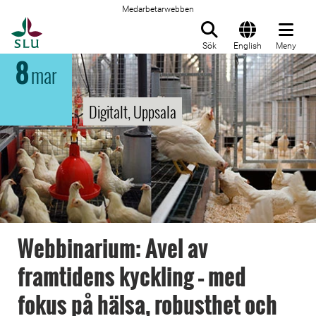
Medarbetarwebben
Till startsida
Sök
English
Meny
8
mar
Digitalt, Uppsala
Webbinarium: Avel av
framtidens kyckling – med
fokus på hälsa, robusthet och