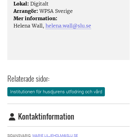
Lokal:
Digitalt
Arrangör:
WPSA Sverige
Mer information:
Helena Wall,
helena.wall@slu.se
Relaterade sidor:
Institutionen för husdjurens utfodring och vård
Kontaktinformation
SIDANSVARIG:
MARIE.LILJEHOLM@SLU.SE