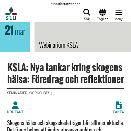
Medarbetarwebben
Till startsida
Sök
English
Meny
21
mar
Webinarium KSLA
KSLA: Nya tankar kring skogens
hälsa: Föredrag och reflektioner
SEMINARIER, WORKSHOPS |
KONTAKT
FAKTA
Skogens hälsa och skogsskadefrågor blir alltmer aktuella.
Det finns behov att ändra utgångspunkter och