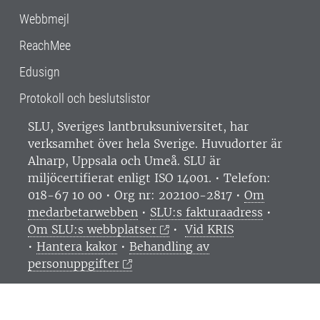
Webbmejl
ReachMee
Edusign
Protokoll och beslutslistor
SLU, Sveriges lantbruksuniversitet, har
verksamhet över hela Sverige. Huvudorter är
Alnarp, Uppsala och Umeå.
SLU är
miljöcertifierat enligt ISO 14001. •
Telefon:
018-67 10 00 • Org nr: 202100-2817 •
Om
medarbetarwebben
•
SLU:s fakturaadress
•
Om SLU:s webbplatser
•
Vid KRIS
•
Hantera kakor
•
Behandling av
personuppgifter