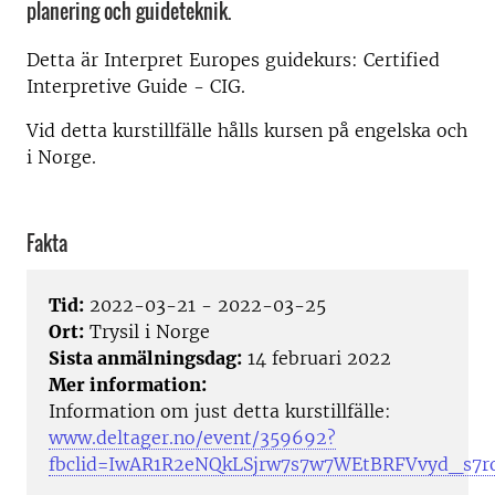
planering och guideteknik.
Detta är Interpret Europes guidekurs: Certified
Interpretive Guide - CIG.
Vid detta kurstillfälle hålls kursen på engelska och
i Norge.
Fakta
Tid:
2022-03-21 - 2022-03-25
Ort:
Trysil i Norge
Sista anmälningsdag:
14 februari 2022
Mer information:
Information om just detta kurstillfälle:
www.deltager.no/event/359692?
fbclid=IwAR1R2eNQkLSjrw7s7w7WEtBRFVvyd_s7r