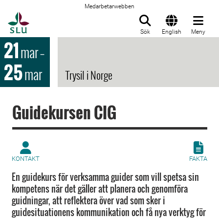
Medarbetarwebben
Till startsida
Sök
English
Meny
21
mar
–
25
mar
Trysil i Norge
Guidekursen CIG
KONTAKT
FAKTA
En guidekurs för verksamma guider som vill spetsa sin
kompetens när det gäller att planera och genomföra
guidningar, att reflektera över vad som sker i
guidesituationens kommunikation och få nya verktyg för