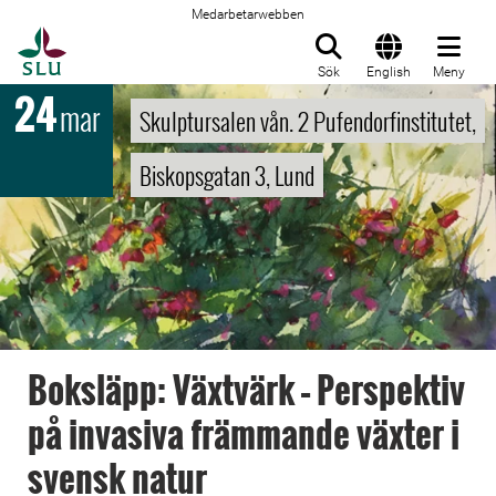
Medarbetarwebben
Till startsida
Sök
English
Meny
24
mar
Skulptursalen vån. 2 Pufendorfinstitutet,
Biskopsgatan 3, Lund
Boksläpp: Växtvärk – Perspektiv
på invasiva främmande växter i
svensk natur