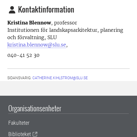
Kontaktinformation
Kristina Blennow
, professor
Institutionen för landskapsarkitektur, planering
och förvaltning, SLU
kristina.blennow@slu.se
,
040-41 52 30
SIDANSVARIG:
CATHERINE.KIHLSTROM@SLU.SE
Organisationsenheter
Fakulteter
Biblioteket