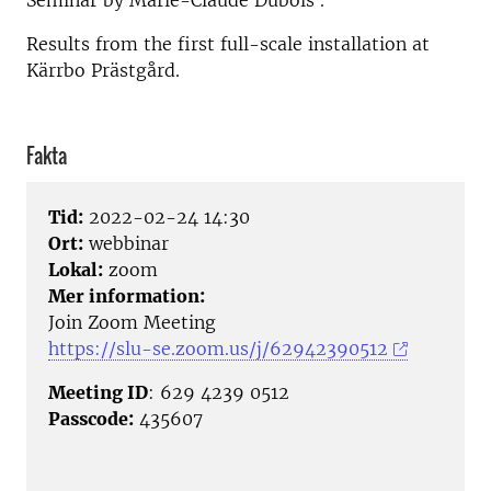
Seminar by Marie-Claude Dubois .
Results from the first full-scale installation at
Kärrbo Prästgård.
Fakta
Tid:
2022-02-24 14:30
Ort:
webbinar
Lokal:
zoom
Mer information:
Join Zoom Meeting
https://slu-se.zoom.us/j/62942390512
Meeting ID
: 629 4239 0512
Passcode:
435607