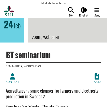
Medarbetarwebben
Till startsida
Sök
English
Meny
24
feb
zoom, webbinar
BT seminarium
SEMINARIER, WORKSHOPS |
KONTAKT
FAKTA
Agrivoltaics: a game changer for farmers and electricity
production in Sweden?