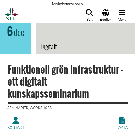
Medarbetarwebben
Till startsida
Sök
English
Meny
6
dec
Digitalt
Funktionell grön infrastruktur -
ett digitalt
kunskapsseminarium
SEMINARIER, WORKSHOPS |
KONTAKT
FAKTA