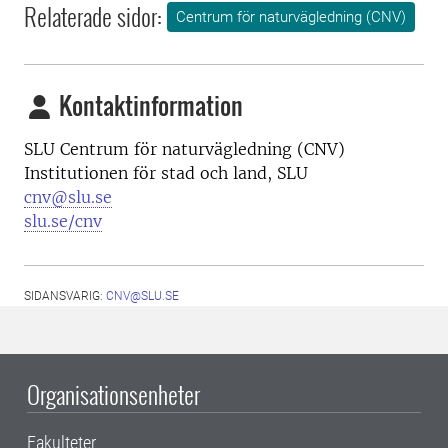
Relaterade sidor:
Centrum för naturvägledning (CNV)
Kontaktinformation
SLU Centrum för naturvägledning (CNV)
Institutionen för stad och land, SLU
cnv@slu.se
slu.se/cnv
SIDANSVARIG:
CNV@SLU.SE
Organisationsenheter
Fakulteter