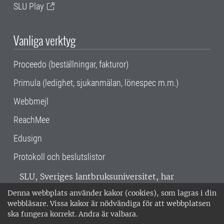
SLU Play
Vanliga verktyg
Proceedo (beställningar, fakturor)
Primula (ledighet, sjukanmälan, lönespec m.m.)
Webbmejl
ReachMee
Edusign
Protokoll och beslutslistor
SLU, Sveriges lantbruksuniversitet, har
verksamhet över hela Sverige. Huvudorter är
Denna webbplats använder kakor (cookies), som lagras i din
Alnarp, Uppsala och Umeå.
SLU är
webbläsare. Vissa kakor är nödvändiga för att webbplatsen
miljöcertifierat enligt ISO 14001. •
Telefon:
ska fungera korrekt. Andra är valbara.