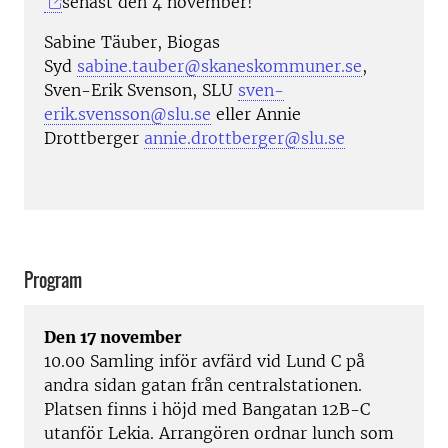
senast den 4 november!
Sabine Täuber, Biogas
Syd
sabine.tauber@skaneskommuner.se
,
Sven-Erik Svenson, SLU
sven-
erik.svensson@slu.se
eller Annie
Drottberger
annie.drottberger@slu.se
Program
Den 17 november
10.00 Samling inför avfärd vid Lund C på
andra sidan gatan från centralstationen.
Platsen finns i höjd med Bangatan 12B-C
utanför Lekia. Arrangören ordnar lunch som