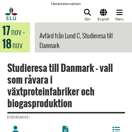
Medarbetarwebben
Till startsida
Sök
English
Meny
17
nov
–
Avfärd från Lund C, Studieresa till
18
nov
Danmark
Studieresa till Danmark - vall
som råvara i
växtproteinfabriker och
biogasproduktion
EVENEMANG |