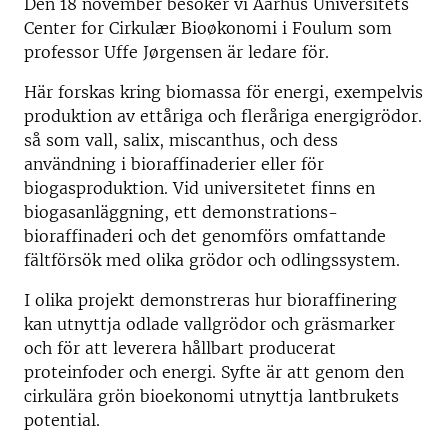
Den 18 november besöker vi Aarhus Universitets
Center for Cirkulær Bioøkonomi i Foulum som
professor Uffe Jørgensen är ledare för.
Här forskas kring biomassa för energi, exempelvis
produktion av ettåriga och fleråriga energigrödor.
så som vall, salix, miscanthus, och dess
användning i bioraffinaderier eller för
biogasproduktion. Vid universitetet finns en
biogasanläggning, ett demonstrations-
bioraffinaderi och det genomförs omfattande
fältförsök med olika grödor och odlingssystem.
I olika projekt demonstreras hur bioraffinering
kan utnyttja odlade vallgrödor och gräsmarker
och för att leverera hållbart producerat
proteinfoder och energi. Syfte är att genom den
cirkulära grön bioekonomi utnyttja lantbrukets
potential.