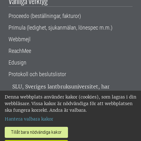
Vanliga verktyg
Proceedo (beställningar, fakturor)
Primula (ledighet, sjukanmälan, lönespec m.m.)
Webbmejl
ReachMee
Edusign
Protokoll och beslutslistor
SLU, Sveriges lantbruksuniversitet, har
verksamhet över hela Sverige. Huvudorter är
Denna webbplats använder kakor (cookies), som lagras i din
Alnarp, Uppsala och Umeå.
SLU är
webbläsare. Vissa kakor är nödvändiga för att webbplatsen
miljöcertifierat enligt ISO 14001. •
Telefon:
ska fungera korrekt. Andra är valbara.
018-67 10 00 • Org nr: 202100-2817 •
Om
Hantera valbara kakor
medarbetarwebben
•
SLU:s fakturaadress
•
Om SLU:s webbplatser
•
Vid KRIS
Tillåt bara nödvändiga kakor
•
Hantera kakor
•
Behandling av