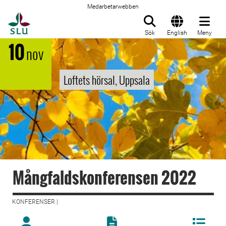
Medarbetarwebben
Till startsida
Sök
English
Meny
10
nov
Loftets hörsal, Uppsala
Mångfaldskonferensen 2022
KONFERENSER |