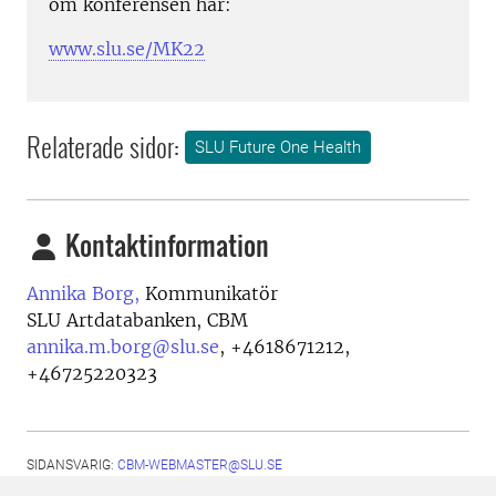
om konferensen här:
www.slu.se/MK22
Relaterade sidor:
SLU Future One Health
Kontaktinformation
Annika Borg,
Kommunikatör
SLU Artdatabanken, CBM
annika.m.borg@slu.se
,
+4618671212,
+46725220323
SIDANSVARIG:
CBM-WEBMASTER@SLU.SE