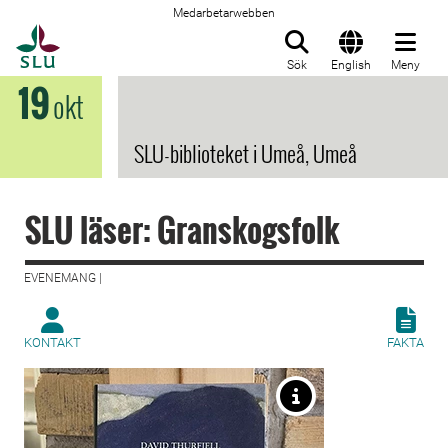
Medarbetarwebben
Till startsida
Sök
English
Meny
19
okt
SLU-biblioteket i Umeå, Umeå
SLU läser: Granskogsfolk
EVENEMANG |
KONTAKT
FAKTA