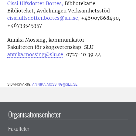
Cissi Ulfsdotter Bortes,
Bibliotekarie
Biblioteket, Avdelningen Verksamhetsstöd
cissi.ulfsdotter.bortes@slu.se
,
+46907868490,
+46733545357
Annika Mossing, kommunikatör
Fakulteten för skogsvetenskap, SLU
annika.mossing@slu.se
, 0727-10 39 44
SIDANSVARIG:
ANNIKA.MOSSING@SLU.SE
Organisationsenheter
Fakulteter