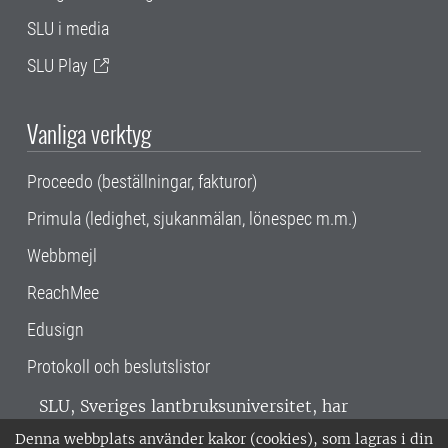
SLU i media
SLU Play
Vanliga verktyg
Proceedo (beställningar, fakturor)
Primula (ledighet, sjukanmälan, lönespec m.m.)
Webbmejl
ReachMee
Edusign
Protokoll och beslutslistor
SLU, Sveriges lantbruksuniversitet, har
verksamhet över hela Sverige. Huvudorter är
Denna webbplats använder kakor (cookies), som lagras i din