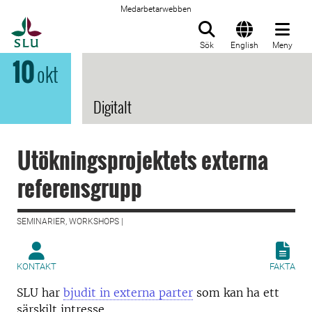
Medarbetarwebben
Till startsida
Sök
English
Meny
10
okt
Digitalt
Utökningsprojektets externa
referensgrupp
SEMINARIER, WORKSHOPS |
KONTAKT
FAKTA
SLU har
bjudit in externa parter
som kan ha ett
särskilt intresse